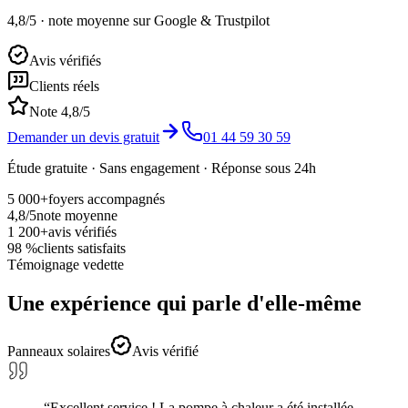
4,8/5
· note moyenne sur Google & Trustpilot
Avis vérifiés
Clients réels
Note 4,8/5
Demander un devis gratuit
01 44 59 30 59
Étude gratuite · Sans engagement · Réponse sous 24h
5 000+
foyers accompagnés
4,8/5
note moyenne
1 200+
avis vérifiés
98 %
clients satisfaits
Témoignage vedette
Une expérience qui parle d'elle-même
Panneaux solaires
Avis vérifié
“
Excellent service ! La pompe à chaleur a été installée