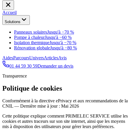
Accueil
Solutions
Panneaux solaires
Jusqu'à −70 %
Pompe à chaleur
Jusqu'à −60 %
Isolation thermique
Jusqu'à −70 %
Rénovation globale
Jusqu'à −80 %
Aides
Parcours
Univers
Articles
Avis
01 44 59 30 59
Demander un devis
Transparence
Politique de cookies
Conformément à la directive ePrivacy et aux recommandations de la
CNIL — Dernière mise à jour : Mai 2026
Cette politique explique comment PRIMELEC SERVICE utilise les
cookies et autres traceurs sur son site internet, ainsi que les moyens
mis à disposition des utilisateurs pour gérer leurs préférences.