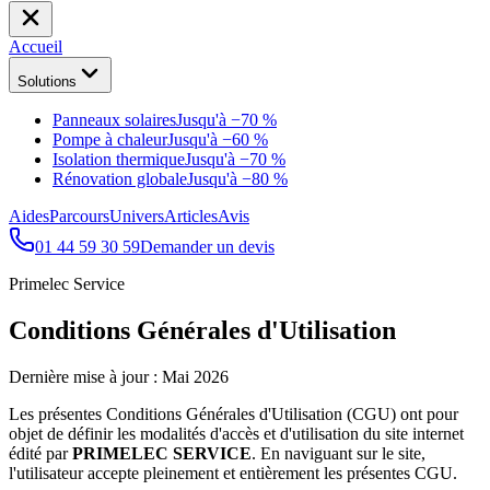
Accueil
Solutions
Panneaux solaires
Jusqu'à −70 %
Pompe à chaleur
Jusqu'à −60 %
Isolation thermique
Jusqu'à −70 %
Rénovation globale
Jusqu'à −80 %
Aides
Parcours
Univers
Articles
Avis
01 44 59 30 59
Demander un devis
Primelec Service
Conditions Générales d'Utilisation
Dernière mise à jour : Mai 2026
Les présentes Conditions Générales d'Utilisation (CGU) ont pour
objet de définir les modalités d'accès et d'utilisation du site internet
édité par
PRIMELEC SERVICE
. En naviguant sur le site,
l'utilisateur accepte pleinement et entièrement les présentes CGU.